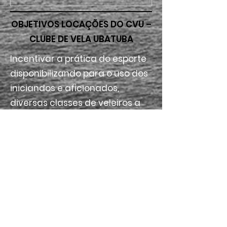
OBJETIVOS LOCAÇÕES DO CVU –
CLUBE DE VELA UBATUBA
Incentivar a prática do esporte
disponibilizando para o uso dos
iniciandos e aficionados,
diversas classes de veleiros a
um custo baixo.
O intuito e ajudar a desmitificar
o "elitismo da categoria
esportiva" em que o Brasil tem
se destacado a nível mundial
com ações concretas para que
se torne realmente accessível a