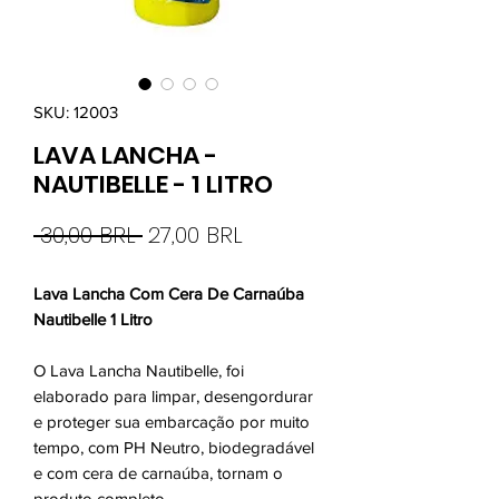
SKU: 12003
LAVA LANCHA -
NAUTIBELLE - 1 LITRO
Prezzo
Prezzo
 30,00 BRL 
27,00 BRL
regolare
scontato
Lava Lancha Com Cera De Carnaúba
Nautibelle 1 Litro
O Lava Lancha Nautibelle, foi
elaborado para limpar, desengordurar
e proteger sua embarcação por muito
tempo, com PH Neutro, biodegradável
e com cera de carnaúba, tornam o
produto completo.