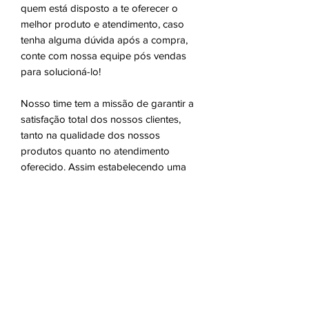
quem está disposto a te oferecer o
melhor produto e atendimento, caso
tenha alguma dúvida após a compra,
conte com nossa equipe pós vendas
para solucioná-lo!
Nosso time tem a missão de garantir a
satisfação total dos nossos clientes,
tanto na qualidade dos nossos
produtos quanto no atendimento
oferecido. Assim estabelecendo uma
relação de confiança!
Em caso de dúvidas, entre em contato
conosco pelo campo de perguntas
abaixo, nossa equipe está sempre à
disposição!
Atenciosamente, Produtos Náuticos.