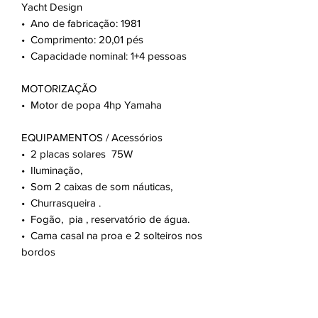
Yacht Design
•⁠ ⁠Ano de fabricação: 1981
•⁠ ⁠Comprimento: 20,01 pés
•⁠ ⁠Capacidade nominal: 1+4 pessoas ​
MOTORIZAÇÃO
•⁠ Motor de popa 4hp Yamaha
EQUIPAMENTOS / Acessórios
•⁠ ⁠2 placas solares 75W
•⁠ ⁠Iluminação,
•⁠ ⁠Som 2 caixas de som náuticas,
•⁠ ⁠Churrasqueira .
•⁠ ⁠Fogão, pia , reservatório de água.
•⁠ ⁠Cama casal na proa e 2 solteiros nos
bordos
•⁠ ⁠2 velas genoa e mestra , enrolador
de genial, tudo funcionando bem