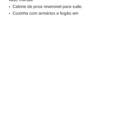
•⁠ Cabine de proa reversível para suíte.
•⁠ Cozinha com armários e fogão em
inox com duas bocas e forno
•⁠ Frigobar 12V Midea 124 Litros novo
•⁠ Pé direito 2 metros
•⁠ Mesa de cockpit
•⁠ Churrasqueira inox
•⁠ Salvatagem
•⁠ Bote Zeffir 2,40 reformado na Zeffir
em 2022 com a substituição total da
banana, sendo instalada um nova,
aproveitando apenas o fundo rígido.
•⁠ Motor Mercury 5HP com carburador
novo e funcionando perfeitamente.
Aucun avis pour le moment
Partagez votre expérience, soyez le
premier à laisser un avis.